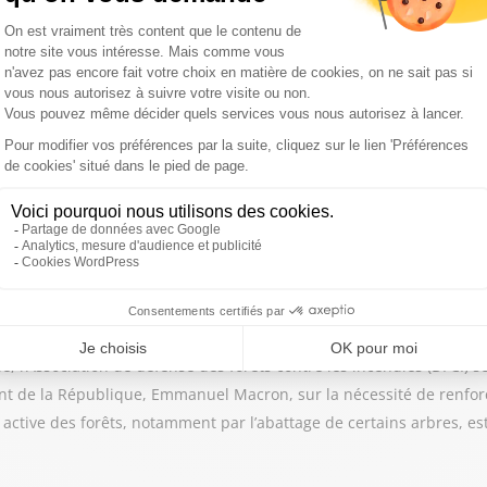
imatique, la sécheresse et les fortes chaleurs, le risque s'étend dé
us est concerné.
die
ement la Gironde, le Var ou encore les Landes, les fumées dégagée
inhalation, mais aussi les gestes à adopter pour vous protéger.
e, l’Association de défense des forêts contre les incendies (DFCI) se
ent de la République, Emmanuel Macron, sur la nécessité de renforc
 active des forêts, notamment par l’abattage de certains arbres, e