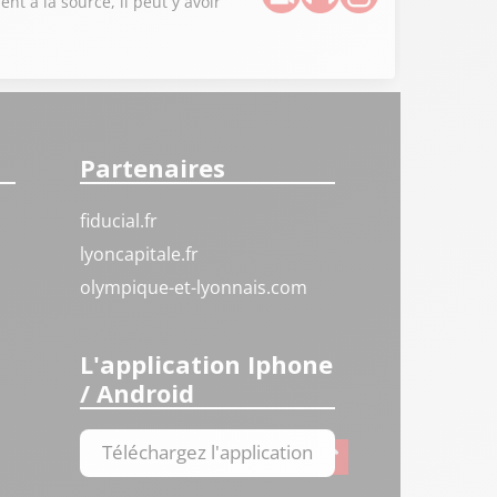
nt à la source, il peut y avoir
Partenaires
fiducial.fr
lyoncapitale.fr
olympique-et-lyonnais.com
L'application Iphone
/ Android
Téléchargez l'application