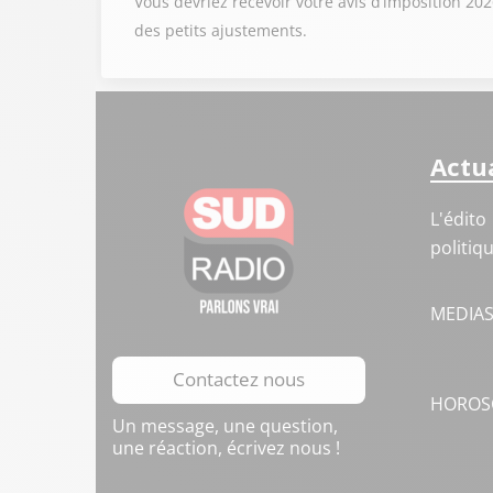
Vous devriez recevoir votre avis d’imposition 202
des petits ajustements.
Actua
L'édito
politiq
MEDIA
Contactez nous
HOROS
Un message, une question,
une réaction, écrivez nous !