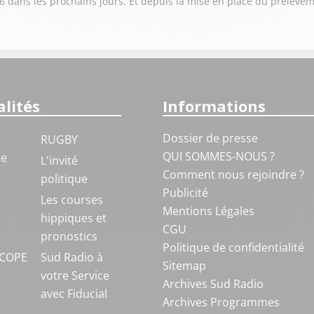
6 dans les prochains jours. Et depuis la mise en place du prélèveme
lités
Informations
Dossier de presse
RUGBY
QUI SOMMES-NOUS ?
ue
L'invité
Comment nous rejoindre ?
politique
Publicité
S
Les courses
Mentions Légales
hippiques et
CGU
pronostics
Politique de confidentialité
COPE
Sud Radio à
Sitemap
votre Service
Archives Sud Radio
avec Fiducial
Archives Programmes