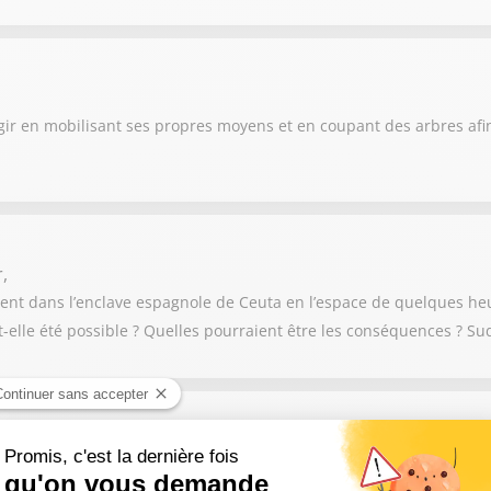
agir en mobilisant ses propres moyens et en coupant des arbres afi
,
ent dans l’enclave espagnole de Ceuta en l’espace de quelques heur
-elle été possible ? Quelles pourraient être les conséquences ? Su
nes régions. Plus de 80 départements ont été touchés à des incen