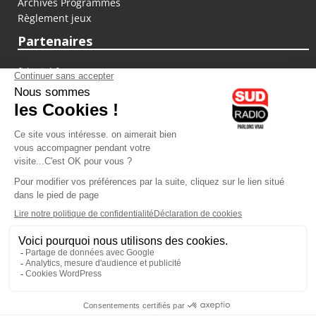
Archives Programmes
Règlement jeux
Partenaires
fiducial.fr
lyoncapitale.fr
olympique-et-lyonnais.com
L'application Iphone / Android
Téléchargez l'application
Les cookies
Gestion des cookies
Crédit photos : ©Sud Radio / Pierre Olivier
17H00
-
18H00