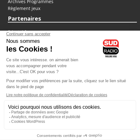
Archives Programmes
Règlement jeux
Partenaires
fiducial.fr
lyoncapitale.fr
olympique-et-lyonnais.com
L'application Iphone / Android
Téléchargez l'application
Les cookies
Gestion des cookies
Crédit photos : ©Sud Radio / Pierre Olivier