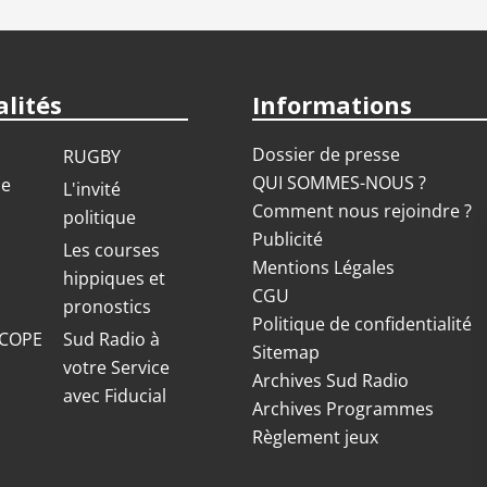
lités
Informations
Dossier de presse
RUGBY
QUI SOMMES-NOUS ?
ue
L'invité
Comment nous rejoindre ?
politique
Publicité
S
Les courses
Mentions Légales
hippiques et
CGU
pronostics
Politique de confidentialité
COPE
Sud Radio à
Sitemap
votre Service
Archives Sud Radio
avec Fiducial
Archives Programmes
Règlement jeux