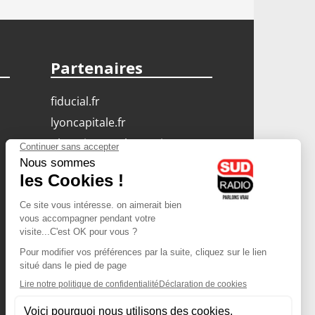
Partenaires
fiducial.fr
lyoncapitale.fr
olympique-et-lyonnais.com
L'application Iphone
/ Android
Téléchargez l'application
Les cookies