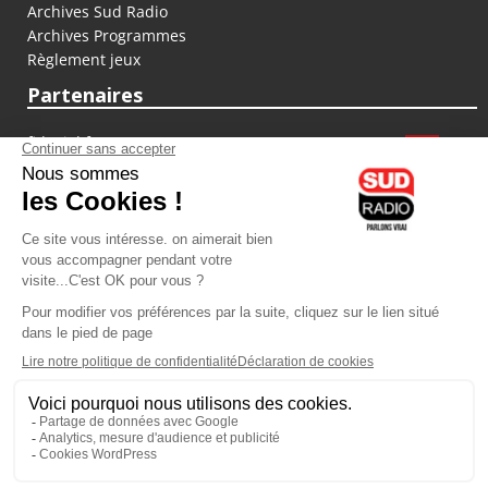
Archives Sud Radio
Archives Programmes
Règlement jeux
Partenaires
fiducial.fr
lyoncapitale.fr
olympique-et-lyonnais.com
L'application Iphone / Android
Téléchargez l'application
Les cookies
Gestion des cookies
Crédit photos : ©Sud Radio / Pierre Olivier