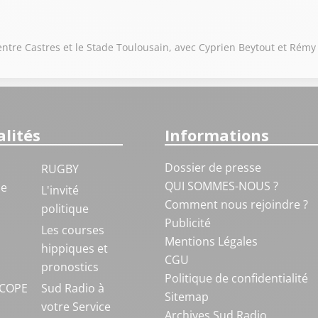
 entre Castres et le Stade Toulousain, avec Cyprien Beytout et Ré
lités
Informations
Dossier de presse
RUGBY
QUI SOMMES-NOUS ?
ue
L'invité
Comment nous rejoindre ?
politique
Publicité
S
Les courses
Mentions Légales
hippiques et
CGU
pronostics
Politique de confidentialité
COPE
Sud Radio à
Sitemap
votre Service
Archives Sud Radio