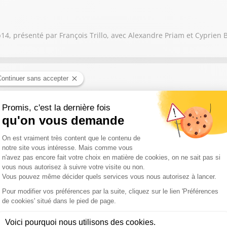
p14, présenté par François Trillo, avec Alexandre Priam et Cyprien 
e de Top 14 entre Montpellier et Pau, commentée par Rémy Rugiero