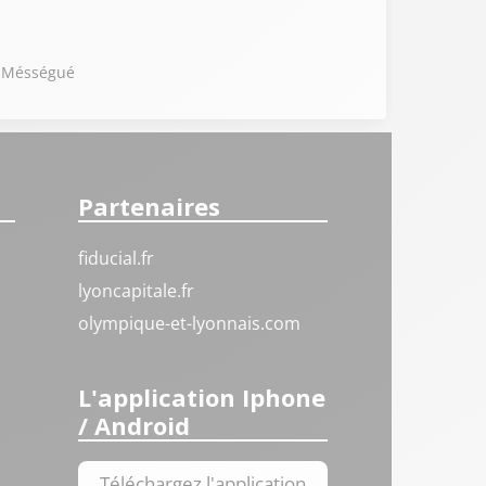
my Mésségué
Partenaires
fiducial.fr
lyoncapitale.fr
olympique-et-lyonnais.com
L'application Iphone
/ Android
Téléchargez l'application