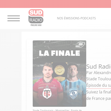
NOS ÉMISSIONS-PODCASTS
Sud Rad
Par
Alexandr
Stade Toulous
Épisode du s
Suivez la fin
de France par
Stade Toulousain - Montpellier, Finale de