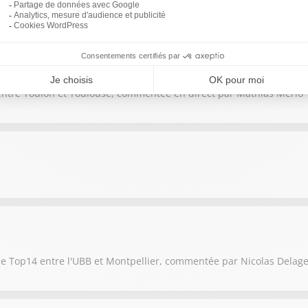
entre le Racing 92 et Toulon, présentée par Rémi Dos Santos
 entre Toulon et Toulouse, commentée en direct par Mathias Merlo
 de Top14 entre l'UBB et Montpellier, commentée par Nicolas Delag