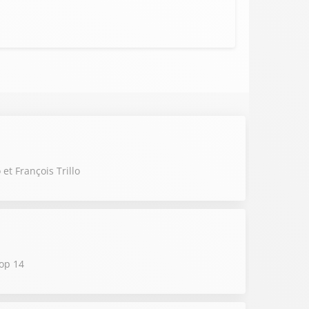
t François Trillo
Top 14