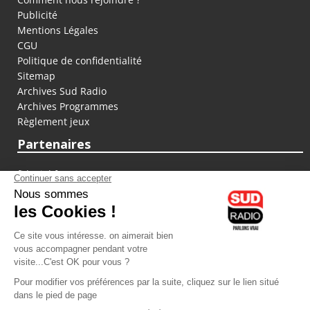
Publicité
Mentions Légales
CGU
Politique de confidentialité
Sitemap
Archives Sud Radio
Archives Programmes
Règlement jeux
Partenaires
fiducial.fr
lyoncapitale.fr
olympique-et-lyonnais.com
L'application Iphone / Android
Téléchargez l'application
Les cookies