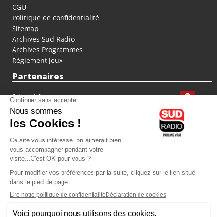
CGU
Politique de confidentialité
Sitemap
Archives Sud Radio
Archives Programmes
Règlement jeux
Partenaires
fiducial.fr
lyoncapitale.fr
olympique-et-lyonnais.com
L'application Iphone / Android
Téléchargez l'application
Les cookies
Gestion des cookies