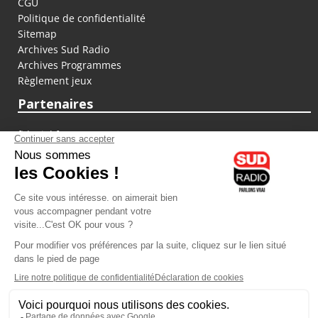
CGU
Politique de confidentialité
Sitemap
Archives Sud Radio
Archives Programmes
Règlement jeux
Partenaires
fiducial.fr
lyoncapitale.fr
olympique-et-lyonnais.com
L'application Iphone / Android
Téléchargez l'application
Les cookies
Gestion des cookies