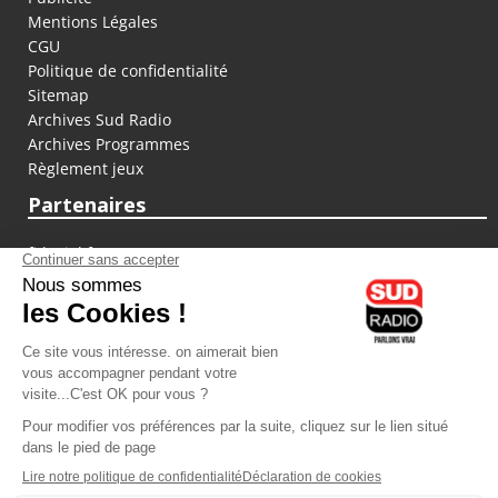
Mentions Légales
CGU
Politique de confidentialité
Sitemap
Archives Sud Radio
Archives Programmes
Règlement jeux
Partenaires
fiducial.fr
lyoncapitale.fr
olympique-et-lyonnais.com
L'application Iphone / Android
Téléchargez l'application
Les cookies