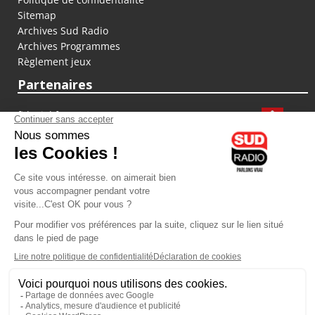
Sitemap
Archives Sud Radio
Archives Programmes
Règlement jeux
Partenaires
fiducial.fr
lyoncapitale.fr
olympique-et-lyonnais.com
L'application Iphone / Android
Téléchargez l'application
Les cookies
Gestion des cookies