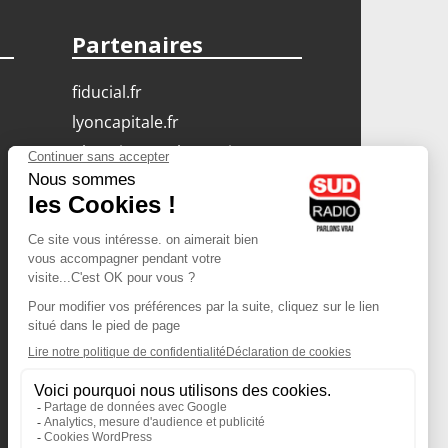
Partenaires
fiducial.fr
lyoncapitale.fr
olympique-et-lyonnais.com
L'application Iphone
/ Android
Téléchargez l'application
Les cookies
Gestion des cookies