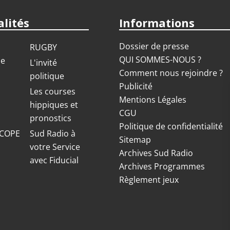
lités
Informations
Dossier de presse
RUGBY
QUI SOMMES-NOUS ?
ue
L'invité
Comment nous rejoindre ?
politique
Publicité
S
Les courses
Mentions Légales
hippiques et
CGU
pronostics
Politique de confidentialité
COPE
Sud Radio à
Sitemap
votre Service
Archives Sud Radio
avec Fiducial
Archives Programmes
Règlement jeux