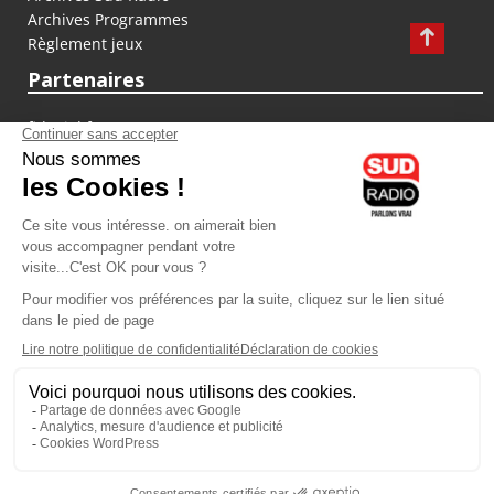
Archives Programmes
Règlement jeux
Partenaires
fiducial.fr
lyoncapitale.fr
olympique-et-lyonnais.com
L'application Iphone / Android
Téléchargez l'application
Les cookies
Gestion des cookies
Crédit photos : ©Sud Radio / Pierre Olivier