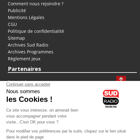
Comment nous rejoindre ?
Publicité
Mentions Légales
CGU
Politique de confidentialité
Sitemap
Archives Sud Radio
Archives Programmes
Règlement jeux
Partenaires
fiducial.fr
lyoncapitale.fr
olympique-et-lyonnais.com
L'application Iphone / Android
Téléchargez l'application