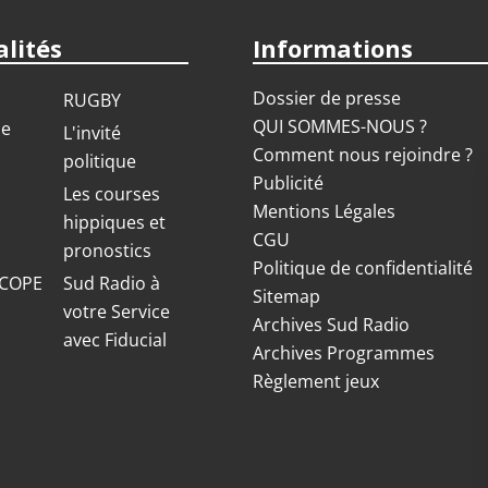
lités
Informations
Dossier de presse
RUGBY
QUI SOMMES-NOUS ?
ue
L'invité
Comment nous rejoindre ?
politique
Publicité
S
Les courses
Mentions Légales
hippiques et
CGU
pronostics
Politique de confidentialité
COPE
Sud Radio à
Sitemap
votre Service
Archives Sud Radio
avec Fiducial
Archives Programmes
Règlement jeux