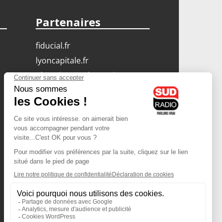
Partenaires
fiducial.fr
lyoncapitale.fr
olympique-et-lyonnais.com
L'application Iphone
/ Android
Téléchargez l'application
Les cookies
Gestion des cookies