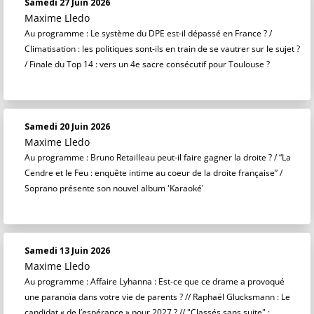
Samedi 27 Juin 2026
Maxime Lledo
Au programme : Le système du DPE est-il dépassé en France ? /
Climatisation : les politiques sont-ils en train de se vautrer sur le sujet ?
/ Finale du Top 14 : vers un 4e sacre consécutif pour Toulouse ?
Samedi 20 Juin 2026
Maxime Lledo
Au programme : Bruno Retailleau peut-il faire gagner la droite ? / “La
Cendre et le Feu : enquête intime au coeur de la droite française” /
Soprano présente son nouvel album 'Karaoké'
Samedi 13 Juin 2026
Maxime Lledo
Au programme : Affaire Lyhanna : Est-ce que ce drame a provoqué
une paranoïa dans votre vie de parents ? // Raphaël Glucksmann : Le
candidat « de l’espérance » pour 2027 ? // "Classés sans suite" :