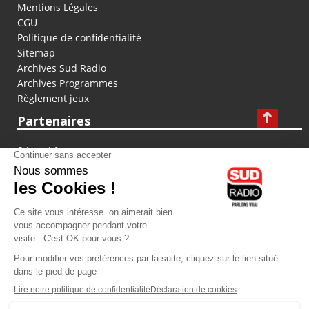
Mentions Légales
CGU
Politique de confidentialité
Sitemap
Archives Sud Radio
Archives Programmes
Règlement jeux
Partenaires
fiducial.fr
lyoncapitale.fr
olympique-et-lyonnais.com
L'application Iphone / Android
Téléchargez l'application
Les cookies