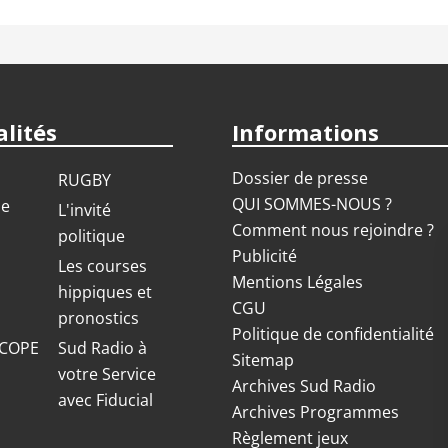
lités
Informations
Dossier de presse
RUGBY
QUI SOMMES-NOUS ?
ue
L'invité
Comment nous rejoindre ?
politique
Publicité
S
Les courses
Mentions Légales
hippiques et
CGU
pronostics
Politique de confidentialité
COPE
Sud Radio à
Sitemap
votre Service
Archives Sud Radio
avec Fiducial
Archives Programmes
Règlement jeux