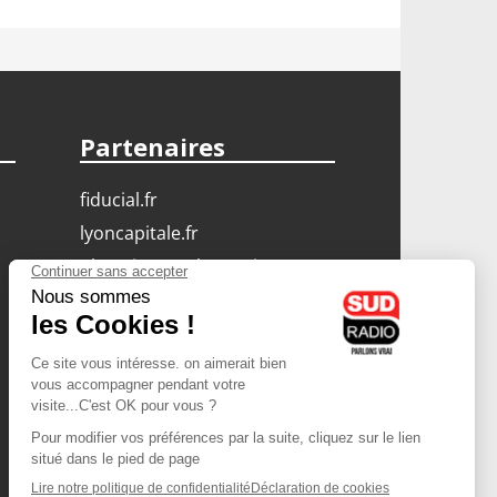
Partenaires
fiducial.fr
lyoncapitale.fr
olympique-et-lyonnais.com
L'application Iphone
/ Android
Téléchargez l'application