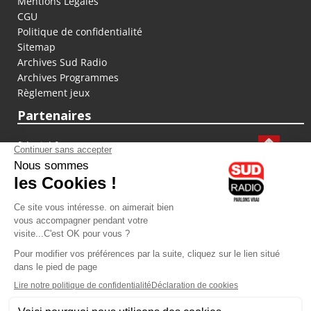
Mentions Légales
CGU
Politique de confidentialité
Sitemap
Archives Sud Radio
Archives Programmes
Règlement jeux
Partenaires
fiducial.fr
lyoncapitale.fr
olympique-et-lyonnais.com
L'application Iphone / Android
Téléchargez l'application
Les cookies
Gestion des cookies