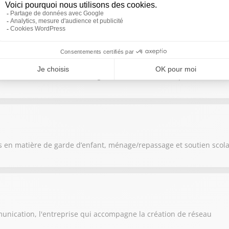
hôtel l’Eden du Forez situé au Burgeron entre Clermont-Ferrand et
 leader en France du courtage en trésorerie d'entreprises
 en matière de garde d’enfant, ménage/repassage et soutien scola
unication, l'entreprise qui accompagne la création de réseau