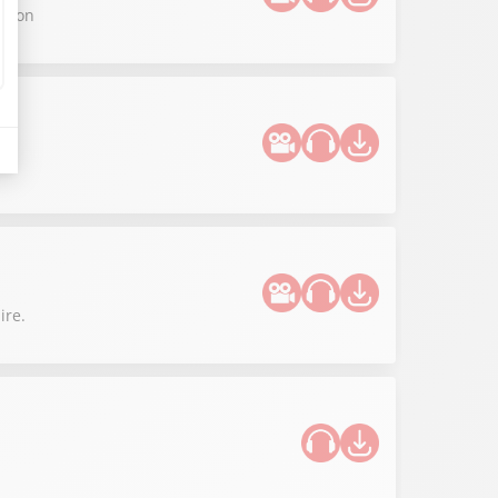
 Lyon
ire.