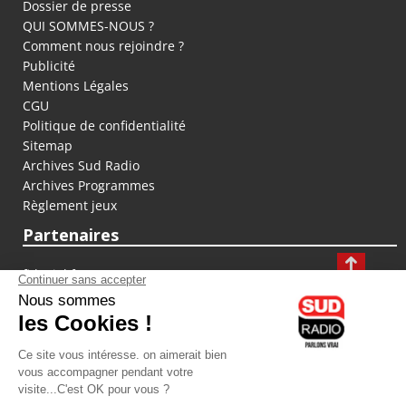
Dossier de presse
QUI SOMMES-NOUS ?
Comment nous rejoindre ?
Publicité
Mentions Légales
CGU
Politique de confidentialité
Sitemap
Archives Sud Radio
Archives Programmes
Règlement jeux
Partenaires
fiducial.fr
lyoncapitale.fr
olympique-et-lyonnais.com
L'application Iphone / Android
Téléchargez l'application