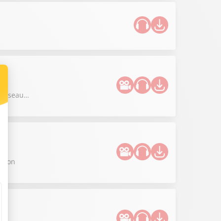
re réseau…
 Lyon