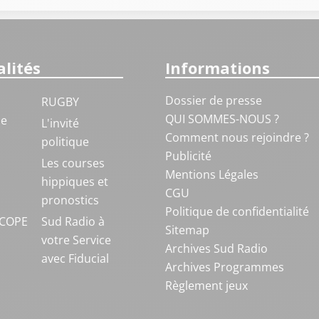
lités
Informations
Dossier de presse
RUGBY
QUI SOMMES-NOUS ?
ue
L'invité
Comment nous rejoindre ?
politique
Publicité
S
Les courses
Mentions Légales
hippiques et
CGU
pronostics
Politique de confidentialité
COPE
Sud Radio à
Sitemap
votre Service
Archives Sud Radio
avec Fiducial
Archives Programmes
Règlement jeux