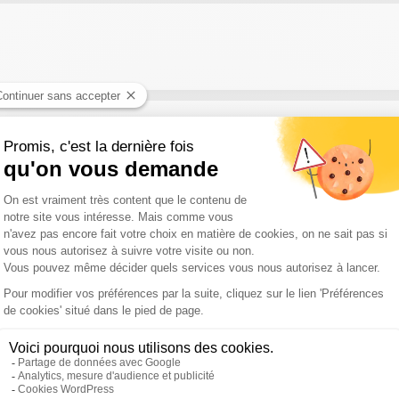
activité, trouver des clients, booster votre confiance, cultiver vot
hôtel l’Eden du Forez situé au Burgeron entre Clermont-Ferrand et