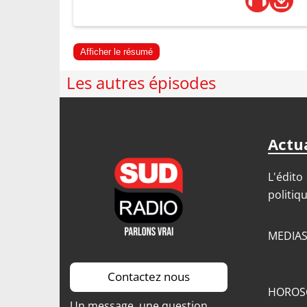
Afficher le résumé
Les autres épisodes
Actua
L'édito
politiq
MEDIA
Contactez nous
HOROS
Un message, une question,