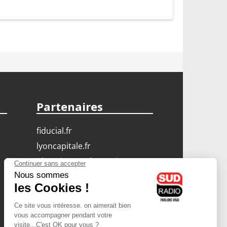
Partenaires
fiducial.fr
lyoncapitale.fr
olympique-et-lyonnais.com
L'application Iphone
/ Android