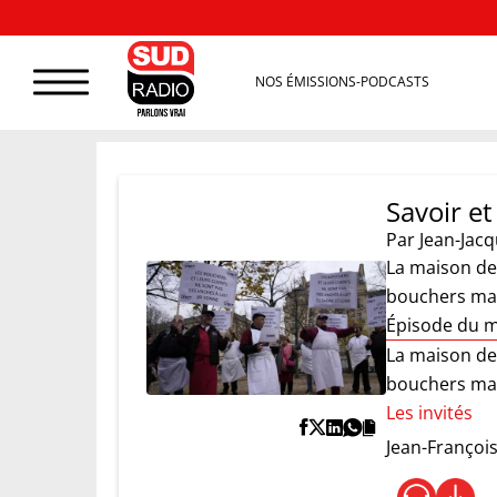
NOS ÉMISSIONS-PODCASTS
Savoir e
Par
Jean-Jac
La maison de 
bouchers mani
Épisode du 
La maison de 
bouchers mani
Les invités
Jean-Françoi