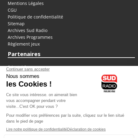
Mentions Légales
CGU
Politique de confidentialité
Sitemap
Archives Sud Radio
Archives Programmes
Règlement jeux
Partenaires
fiducial.fr
lyoncapitale.fr
olympique-et-lyonnais.com
L'application Iphone / Android
Téléchargez l'application
Les cookies