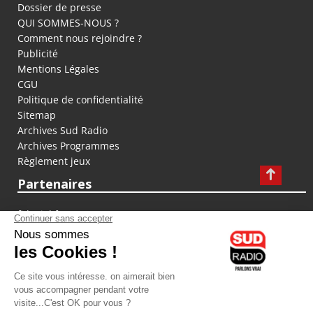
Dossier de presse
QUI SOMMES-NOUS ?
Comment nous rejoindre ?
Publicité
Mentions Légales
CGU
Politique de confidentialité
Sitemap
Archives Sud Radio
Archives Programmes
Règlement jeux
Partenaires
fiducial.fr
lyoncapitale.fr
olympique-et-lyonnais.com
L'application Iphone / Android
Téléchargez l'application