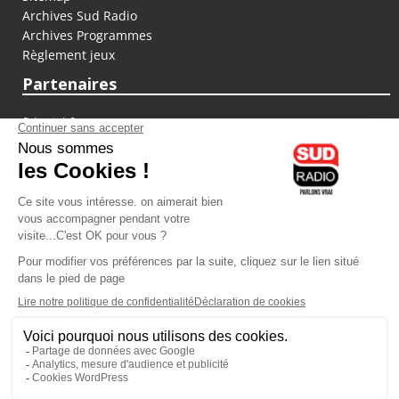
Archives Sud Radio
Archives Programmes
Règlement jeux
Partenaires
fiducial.fr
lyoncapitale.fr
olympique-et-lyonnais.com
L'application Iphone / Android
Téléchargez l'application
Les cookies
Gestion des cookies
Crédit photos : ©Sud Radio / Pierre Olivier