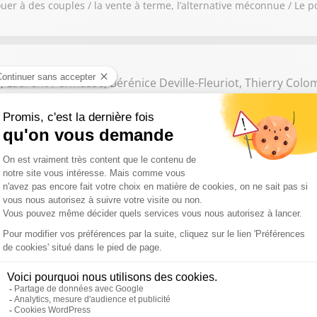
er à des couples / la vente à terme, l’alternative méconnue / Le po
, Laurent Permasse, Bérénice Deville-Fleuriot, Thierry Col
 l'Association des Maires d'Ile de France. Quelle est la situation d
 Les taux d'emprunt sont avantageux
Olivier Princivalle, Antoine Saintoyant, Edouard David, Mari
oyers / chaleur et isolation / estimations patrimoniales / qualité d
, Me Manon Bellin, Jérome Buanec, Manuel Wojciechowski