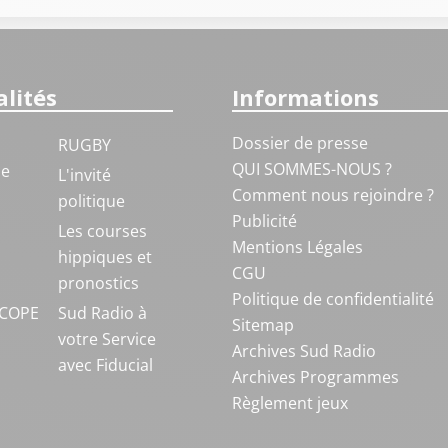
lités
Informations
Dossier de presse
RUGBY
QUI SOMMES-NOUS ?
ue
L'invité
Comment nous rejoindre ?
politique
Publicité
S
Les courses
Mentions Légales
hippiques et
CGU
pronostics
Politique de confidentialité
COPE
Sud Radio à
Sitemap
votre Service
Archives Sud Radio
avec Fiducial
Archives Programmes
Règlement jeux