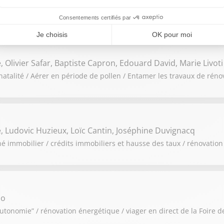
 une étude sur les communes où il est encore possible d’acheter a
Olivier Safar, Baptiste Capron, Edouard David, Marie Livoti
atalité / Aérer en période de pollen / Entamer les travaux de réno
 Ludovic Huzieux, Loïc Cantin, Joséphine Duvignacq
 immobilier / crédits immobiliers et hausse des taux / rénovation
so
onomie” / rénovation énergétique / viager en direct de la Foire de