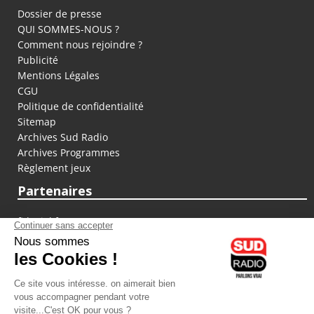
Dossier de presse
QUI SOMMES-NOUS ?
Comment nous rejoindre ?
Publicité
Mentions Légales
CGU
Politique de confidentialité
Sitemap
Archives Sud Radio
Archives Programmes
Règlement jeux
Partenaires
fiducial.fr
lyoncapitale.fr
olympique-et-lyonnais.com
L'application Iphone / Android