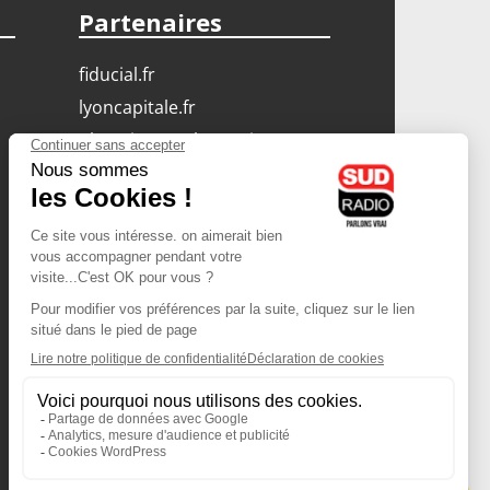
Partenaires
fiducial.fr
lyoncapitale.fr
olympique-et-lyonnais.com
L'application Iphone
/ Android
Téléchargez l'application
Les cookies
Gestion des cookies