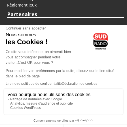
Règlement jeux
Partenaires
fiducial.fr
lyoncapitale.fr
olympique-et-lyonnais.com
L'application Iphone / Android
Téléchargez l'application
Les cookies
Gestion des cookies
Crédit photos : ©Sud Radio / Pierre Olivier
10H00
-
12H00
12H00 - 13H00
Laurence Péraud et Jean-Luc
Sylvain Lévy-Valensi