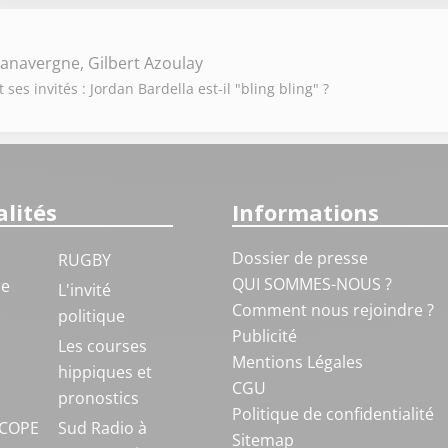
lanavergne, Gilbert Azoulay
es invités : Jordan Bardella est-il "bling bling" ?
lités
Informations
Dossier de presse
RUGBY
QUI SOMMES-NOUS ?
ue
L'invité
Comment nous rejoindre ?
politique
Publicité
S
Les courses
Mentions Légales
hippiques et
CGU
pronostics
Politique de confidentialité
COPE
Sud Radio à
Sitemap