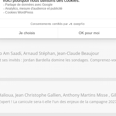
 Fougerat , Mehdy Raïche, Rachida Kaaout , Gilles Ganzman
ert ! Propos polémiques de Monique Barbut, ministre de la Transit
érieur, qui refuse de parler d'"ensauvagement"
o Am Saadi, Arnaud Stéphan, Jean-Claude Beaujour
t ses invités : Jordan Bardella domine les sondages. Comprenez-
alioua, Jean Christophe Gallien, Anthony Martins Misse , G
pert ! La canicule sera-t-elle l'un des enjeux de la campagne 2027