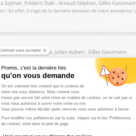
ra Szpiner, Frédéric Dabi , Arnaud Stéphan, Gilles Ganzman
 ! En effet, il s'agit de la dernière émission de notre animatrice. 
 Malafaye, Remi Branco, Julien Aubert , Gilles Ganzmann
 Expert ! Ralliement de Laurent Wauquiez à Edouard Philippe ; La
 Darmon, Mathias Leboeuf, Sophie De Menthon , Gilles Gan
ert ! Aspect politique de la canicule ; Bruno Retailleau en colère 
une relance de la natalité ?