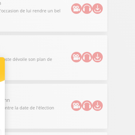
n
L'occasion de lui rendre un bel
 Poste dévoile son plan de
zmann
contre la date de l'élection