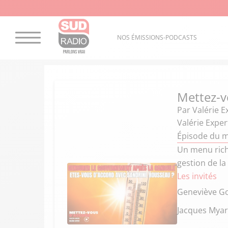
NOS ÉMISSIONS-PODCASTS
Mettez-v
Par
Valérie E
Valérie Expert
Épisode du m
Un menu rich
gestion de la 
Les invités
Geneviève Go
Jacques Mya