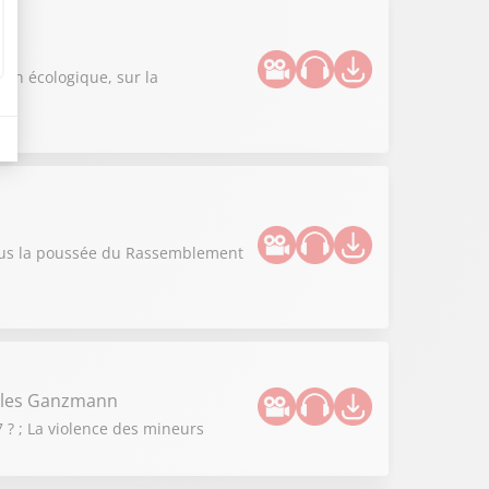
n
ion écologique, sur la
vous la poussée du Rassemblement
illes Ganzmann
 ? ; La violence des mineurs