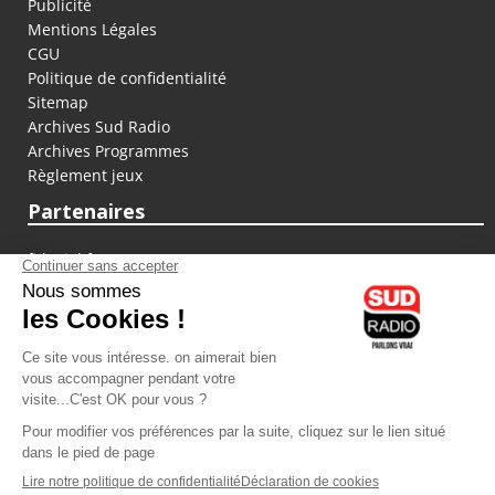
Publicité
Mentions Légales
CGU
Politique de confidentialité
Sitemap
Archives Sud Radio
Archives Programmes
Règlement jeux
Partenaires
fiducial.fr
lyoncapitale.fr
olympique-et-lyonnais.com
L'application Iphone / Android
Téléchargez l'application
Les cookies