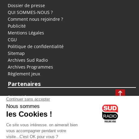
Dossier de presse
QUI SOMMES-NOUS ?
Comment nous rejoindre ?
Publicité
Mentions Légales
CGU
Politique de confidentialité
Sitemap
Archives Sud Radio
Archives Programmes
Règlement jeux
Partenaires
fiducial.fr
lyoncapitale.fr
olympique-et-lyonnais.com
L'application Iphone / Android