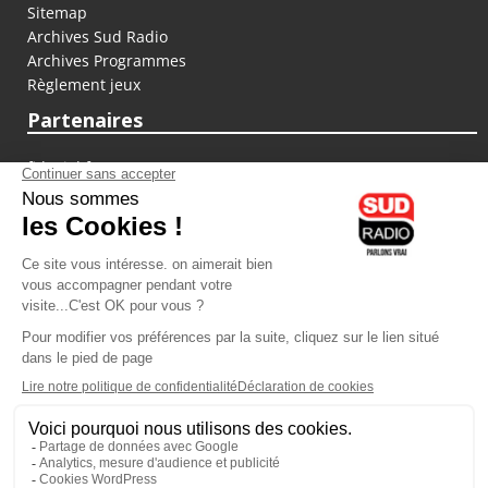
Sitemap
Archives Sud Radio
Archives Programmes
Règlement jeux
Partenaires
fiducial.fr
lyoncapitale.fr
olympique-et-lyonnais.com
L'application Iphone / Android
Téléchargez l'application
Les cookies
Gestion des cookies
Crédit photos : ©Sud Radio / Pierre Olivier