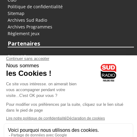
Politique de confidentialité
Sitemap
Archives Sud Radio
Archives Programmes
Règlement jeux
Partenaires
fiducial.fr
lyoncapitale.fr
olympique-et-lyonnais.com
L'application Iphone / Android
Téléchargez l'application
Les cookies
Gestion des cookies