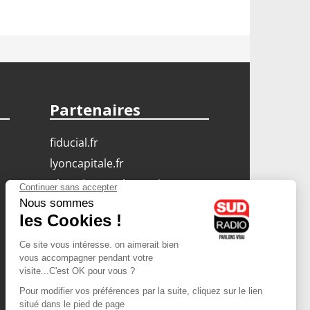
Partenaires
fiducial.fr
lyoncapitale.fr
olympique-et-lyonnais.com
L'application Iphone
/ Android
Téléchargez l'application