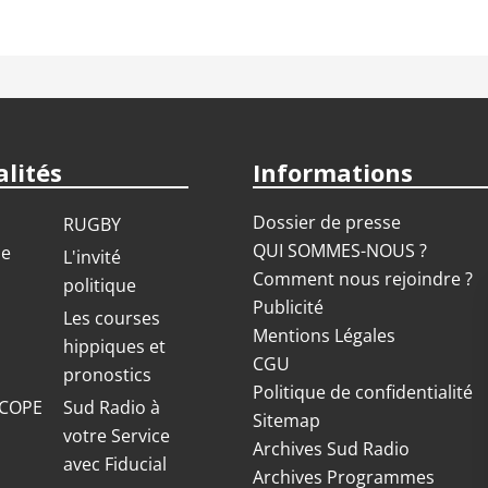
lités
Informations
Dossier de presse
RUGBY
QUI SOMMES-NOUS ?
ue
L'invité
Comment nous rejoindre ?
politique
Publicité
S
Les courses
Mentions Légales
hippiques et
CGU
pronostics
Politique de confidentialité
COPE
Sud Radio à
Sitemap
votre Service
Archives Sud Radio
avec Fiducial
Archives Programmes