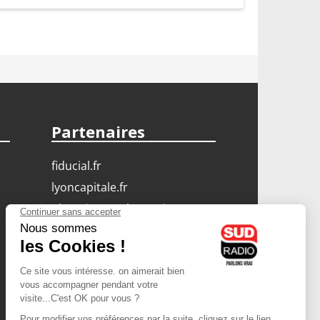
Partenaires
fiducial.fr
lyoncapitale.fr
olympique-et-lyonnais.com
L'application Iphone
/ Android
Téléchargez l'application