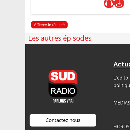
Afficher le résumé
Les autres épisodes
Actua
L'édito
politiq
MEDIA
Contactez nous
HOROS