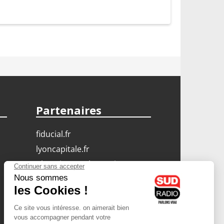
Partenaires
fiducial.fr
lyoncapitale.fr
olympique-et-lyonnais.com
L'application Iphone
/ Android