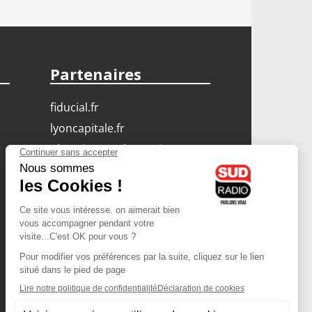
Partenaires
fiducial.fr
lyoncapitale.fr
olympique-et-lyonnais.com
L'application Iphone
/ Android
Téléchargez l'application