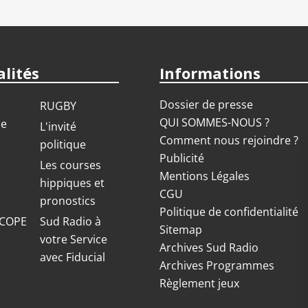
lités
Informations
Dossier de presse
RUGBY
QUI SOMMES-NOUS ?
ue
L'invité
Comment nous rejoindre ?
politique
Publicité
S
Les courses
Mentions Légales
hippiques et
CGU
pronostics
Politique de confidentialité
COPE
Sud Radio à
Sitemap
votre Service
Archives Sud Radio
avec Fiducial
Archives Programmes
Règlement jeux