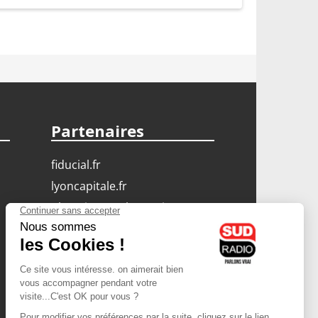
Partenaires
fiducial.fr
lyoncapitale.fr
olympique-et-lyonnais.com
L'application Iphone
/ Android
Téléchargez l'application