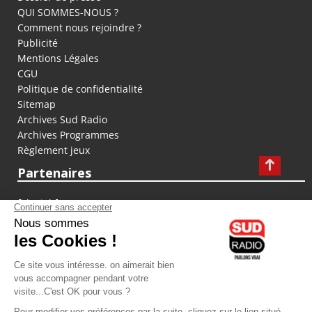
QUI SOMMES-NOUS ?
Comment nous rejoindre ?
Publicité
Mentions Légales
CGU
Politique de confidentialité
Sitemap
Archives Sud Radio
Archives Programmes
Règlement jeux
Partenaires
fiducial.fr
lyoncapitale.fr
olympique-et-lyonnais.com
L'application Iphone / Android
Téléchargez l'application