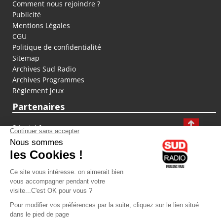
Comment nous rejoindre ?
Publicité
Mentions Légales
CGU
Politique de confidentialité
Sitemap
Archives Sud Radio
Archives Programmes
Règlement jeux
Partenaires
fiducial.fr
lyoncapitale.fr
olympique-et-lyonnais.com
L'application Iphone / Android
Téléchargez l'application