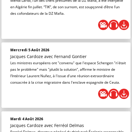
Mehdi Laribi, l’un des chefs présumés de la DZ Mafia, a été interpellé
en Algérie fin juillet. “TIK”, de son surnom, est soupçonné d’être l’un
des cofondateurs de la DZ Mafia.
Mercredi 5 Août 2026
Jacques Cardoze
avec Fernand Gontier
Les ministres européens ont "convenu" que l'espace Schengen "n'était
pas le problème" mais "plutôt la solution", affirme le ministre de
l’Intérieur Laurent Nuñez, à l'issue d'une réunion extraordinaire
consacrée à la crise migratoire dans l'enclave espagnole de Ceuta.
Mardi 4 Août 2026
Jacques Cardoze
avec Ferréol Delmas
Ferréol Delmas, directeur général du think tank Écologie responsable,