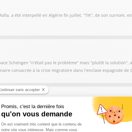
fia, a été interpellé en Algérie fin juillet. “TIK”, de son surnom, e
ce Schengen "n'était pas le problème" mais "plutôt la solution", af
naire consacrée à la crise migratoire dans l'enclave espagnole de 
Écologie responsable, dévoile sur SUD RADIO un “Plan forêt” pour m