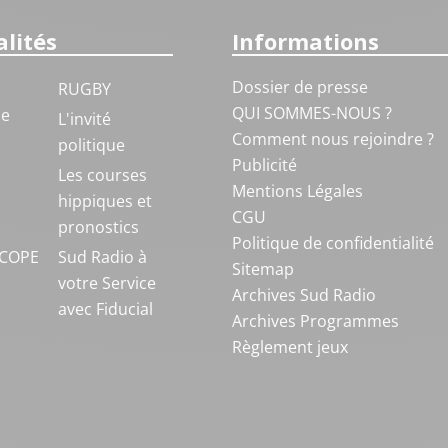
lités
Informations
Dossier de presse
RUGBY
QUI SOMMES-NOUS ?
ue
L'invité
Comment nous rejoindre ?
politique
Publicité
S
Les courses
Mentions Légales
hippiques et
CGU
pronostics
Politique de confidentialité
COPE
Sud Radio à
Sitemap
votre Service
Archives Sud Radio
avec Fiducial
Archives Programmes
Règlement jeux