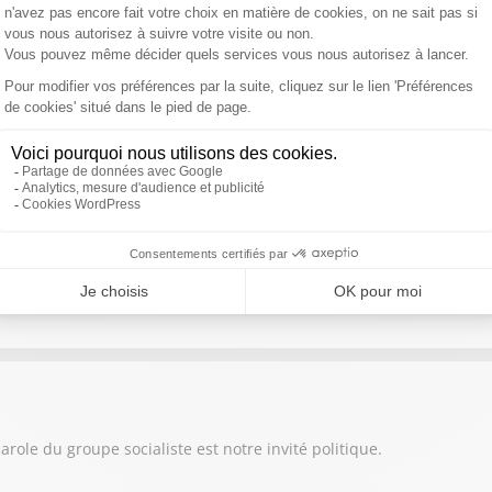
ndel
e, commune durement frappée par l’incendie monstre, ce chef d’en
r les flammes, espère mobiliser nombre de personnalités pour orga
dévastée.
rick Roger
avec Martin Ajdari
 retrouvez l'interview de Martin Ajdari, président de l'Arcom
role du groupe socialiste est notre invité politique.