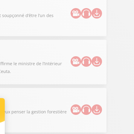
st soupçonné d’être l’un des
firme le ministre de l’Intérieur
Ceuta.
ieux penser la gestion forestière