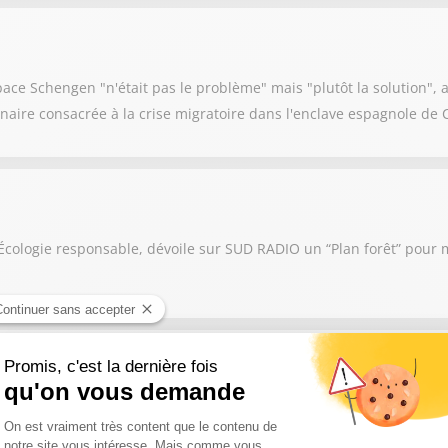
ce Schengen "n'était pas le problème" mais "plutôt la solution", af
naire consacrée à la crise migratoire dans l'enclave espagnole de 
Écologie responsable, dévoile sur SUD RADIO un “Plan forêt” pour m
ndel
e, commune durement frappée par l’incendie monstre, ce chef d’en
r les flammes, espère mobiliser nombre de personnalités pour orga