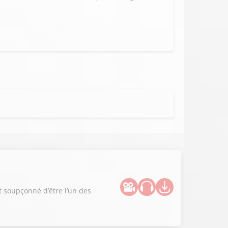
st soupçonné d’être l’un des