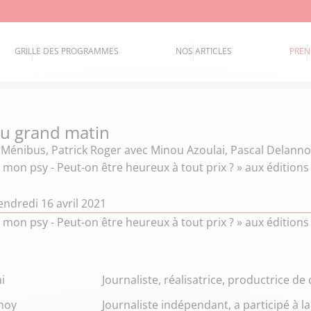
GRILLE DES PROGRAMMES
NOS ARTICLES
PREN
 du grand matin
e Ménibus
,
Patrick Roger
avec Minou Azoulai, Pascal Delann
 mon psy - Peut-on être heureux à tout prix ? » aux édition
ndredi 16 avril 2021
 mon psy - Peut-on être heureux à tout prix ? » aux édition
i
Journaliste, réalisatrice, productrice d
noy
Journaliste indépendant, a participé à la