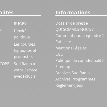
lités
Informations
Dossier de presse
RUGBY
QUI SOMMES-NOUS ?
ue
L'invité
Comment nous rejoindre ?
politique
Publicité
S
Les courses
Mentions Légales
hippiques et
CGU
pronostics
Politique de confidentialité
COPE
Sud Radio à
Sitemap
votre Service
Archives Sud Radio
avec Fiducial
Archives Programmes
Règlement jeux