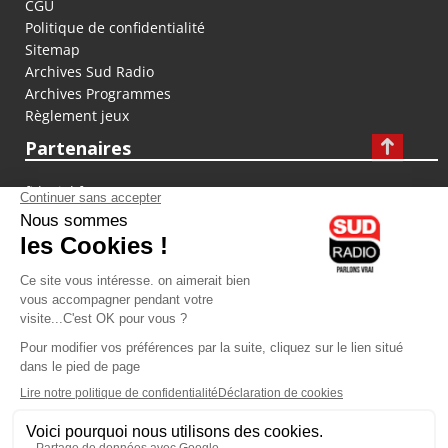
CGU
Politique de confidentialité
Sitemap
Archives Sud Radio
Archives Programmes
Règlement jeux
Partenaires
fiducial.fr
lyoncapitale.fr
olympique-et-lyonnais.com
L'application Iphone / Android
Téléchargez l'application
Les cookies
Gestion des cookies