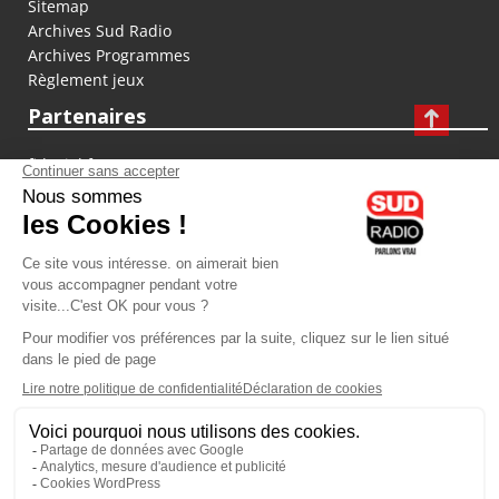
Sitemap
Archives Sud Radio
Archives Programmes
Règlement jeux
Partenaires
fiducial.fr
lyoncapitale.fr
olympique-et-lyonnais.com
L'application Iphone / Android
Téléchargez l'application
Les cookies
Gestion des cookies
Crédit photos : ©Sud Radio / Pierre Olivier