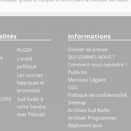
lités
Informations
Dossier de presse
RUGBY
QUI SOMMES-NOUS ?
ue
L'invité
Comment nous rejoindre ?
politique
Publicité
S
Les courses
Mentions Légales
hippiques et
CGU
pronostics
Politique de confidentialité
COPE
Sud Radio à
Sitemap
votre Service
Archives Sud Radio
avec Fiducial
Archives Programmes
Règlement jeux