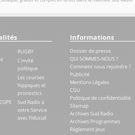
lités
Informations
Dossier de presse
RUGBY
QUI SOMMES-NOUS ?
ue
L'invité
Comment nous rejoindre ?
politique
Publicité
S
Les courses
Mentions Légales
hippiques et
CGU
pronostics
Politique de confidentialité
COPE
Sud Radio à
Sitemap
votre Service
Archives Sud Radio
avec Fiducial
Archives Programmes
Règlement jeux