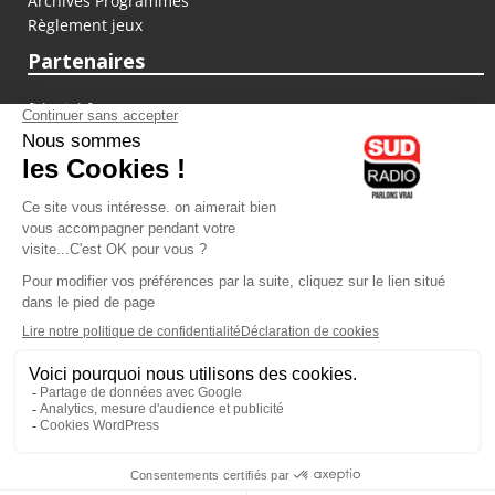
Archives Programmes
Règlement jeux
Partenaires
fiducial.fr
lyoncapitale.fr
olympique-et-lyonnais.com
L'application Iphone / Android
Téléchargez l'application
Les cookies
Gestion des cookies
Crédit photos : ©Sud Radio / Pierre Olivier
12H00
-
13H00
13H00 - 13H30