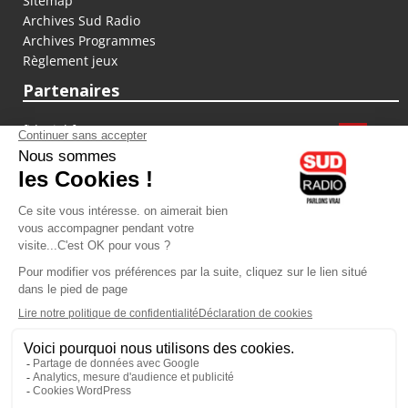
Sitemap
Archives Sud Radio
Archives Programmes
Règlement jeux
Partenaires
fiducial.fr
lyoncapitale.fr
olympique-et-lyonnais.com
L'application Iphone / Android
Téléchargez l'application
Les cookies
Gestion des cookies
Crédit photos : ©Sud Radio / Pierre Olivier